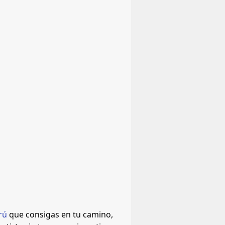
rú
que consigas en tu camino,