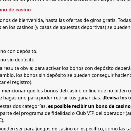
ono de casino
onos de bienvenida, hasta las ofertas de giros gratis. Tod
 en los casinos (y casas de apuestas deportivas) se pueden
no con depósito.
no sin depósito.
ia resulta obvia: para activar los bonos con depósito deber
cambio, los bonos sin depósito se pueden conseguir hacien
r el registro).
a mencionar que los bonos del casino online que no piden u
e hagas uno para poder retirar tus ganancias.
¡Revisa los 
 estas dos categorías,
es posible recibir un bono de casi
parte del programa de fidelidad o Club VIP del operador (a
).
ueden ser para juegos de casino en específico, como las tar