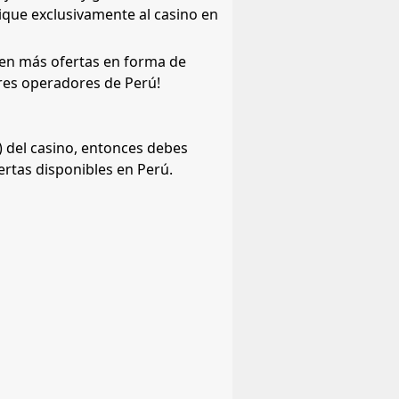
que exclusivamente al casino en
ben más ofertas en forma de
jores operadores de Perú!
) del casino, entonces debes
ertas disponibles en Perú.