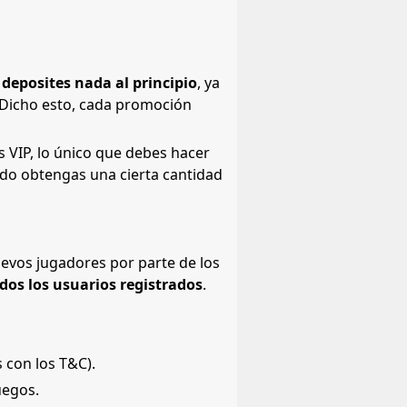
 deposites nada al principio
, ya
. Dicho esto, cada promoción
 VIP, lo único que debes hacer
ndo obtengas una cierta cantidad
evos jugadores por parte de los
os los usuarios registrados
.
 con los T&C).
uegos.