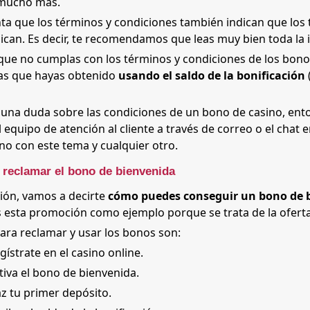
mucho más.
ta que los términos y condiciones también indican que los 
ican. Es decir, te recomendamos que leas muy bien toda la 
que no cumplas con los términos y condiciones de los bono
ias que hayas obtenido
usando el saldo de la bonificación
lguna duda sobre las condiciones de un bono de casino, e
 equipo de atención al cliente a través de correo o el chat 
o con este tema y cualquier otro.
 reclamar el bono de bienvenida
ión, vamos a decirte
cómo puedes conseguir un bono de 
esta promoción como ejemplo porque se trata de la ofert
ara reclamar y usar los bonos son:
gístrate en el casino online.
tiva el bono de bienvenida.
z tu primer depósito.