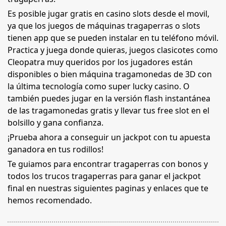
Es posible jugar gratis en casino slots desde el movil,
ya que los juegos de máquinas tragaperras o slots
tienen app que se pueden instalar en tu teléfono móvil.
Practica y juega donde quieras, juegos clasicotes como
Cleopatra muy queridos por los jugadores están
disponibles o bien máquina tragamonedas de 3D con
la última tecnología como super lucky casino. O
también puedes jugar en la versión flash instantánea
de las tragamonedas gratis y llevar tus free slot en el
bolsillo y gana confianza.
¡Prueba ahora a conseguir un jackpot con tu apuesta
ganadora en tus rodillos!
Te guiamos para encontrar tragaperras con bonos y
todos los trucos tragaperras para ganar el jackpot
final en nuestras siguientes paginas y enlaces que te
hemos recomendado.