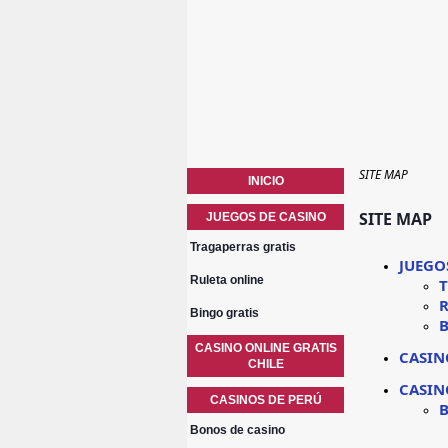
SITE MAP
INICIO
SITE MAP
JUEGOS DE CASINO
Tragaperras gratis
JUEGO
Ruleta online
T
R
Bingo gratis
B
CASINO ONLINE GRATIS
CASIN
CHILE
CASIN
CASINOS DE PERÚ
B
Bonos de casino